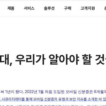
제품
서비스
솔루션
구매
고객지원
대, 우리가 알아야 할 
1
. 2022
1
6
벌써
년이
됐다
년
월
처음
도입된
모바일
신분증은
개월
도
시큐리티레터를
통해
모
바일
신분증
의
유형과
보안
이슈를
소개한
바
있