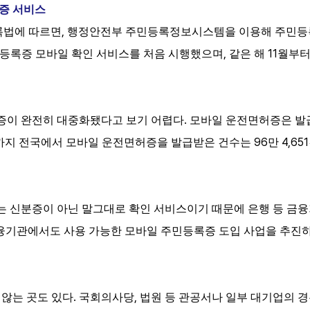
증 서비스
,
록법에 따르면
행정안전부 주민등록정보시스템을 이용해 주민등
,
11
등록증
모바일
확인
서비스를
처음
시행했으며
같은
해
월부
.
증이 완전히 대중화됐다고 보기 어렵다
모바일 운전면허증은 발
96
4,651
까지 전국에서 모바일 운전면허증을 발급받은 건수는
만
.
는
신분증이
아닌
말그대로
확인
서비스이기
때문에
은행
등
금융
융기관에서도
사용
가능한
모바일
주민등록증
도입
사업을
추진
.
,
않는 곳도 있다
국회의사당
법원 등 관공서나 일부 대기업의 경