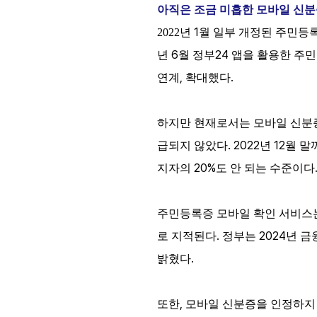
아직은 조금 미흡한 모바일 신분
1
2022
년
월 일부 개정된 주민등
6
24
년
월
정부
앱을
활용한
주민
,
.
연계
확대했다
하지만 현재로서는 모바일 신분
. 2022
12
급되지 않았다
년
월 말
20%
지자의
도 안 되는 수준이다
주민등록증
모바일
확인 서비스
.
2024
로
지적된다
정부는
년
금
.
밝혔다
,
또한
모바일 신분증을 인정하지 