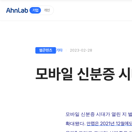
기업
개인
웹콘텐츠
기타
2023-02-28
모바일 신분증 시
모바일
신분증
시대가
열린
지
.
안랩은
2021
년
12
월에
확대됐다