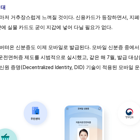
시대
.
,
것마저 거추장스럽게 느껴질 것이다
신용카드가 등장하면서
지폐
.
탓에 실물 카드도 굳이 지갑에 넣어 다닐 필요가 없다
.
 버텨온 신분증도 이제 모바일로 발급된다
모바일 신분증 중에서
,
7
,
 운전면허증 제도를 시범적으로 실시했고
같은 해
월
발급 대상
(Decentralized Identity, DID)
신원 증명
기술이 적용된 모바일 