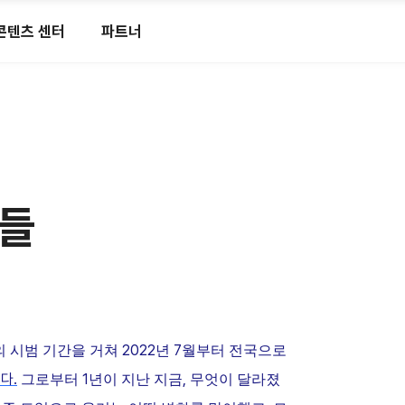
콘텐츠 센터
파트너
것들
2022
7
의
시범
기간을
거쳐
년
월부터
전국으로
다.
1
,
그로부터
년이 지난 지금
무엇이 달라졌