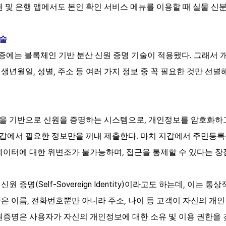
 및 은행 앱에서도 본인 확인 서비스 메뉴를 이용할 때 실물 신
기술
.
증에는
블록체인
기반
분산
신원
증명
기술이
적용됐다
그래서
.
,
,
생년월일
성별
주소
등
여러
가지
정보
중
꼭
필요한
것만
선별
,
인을 기반으로 신원을 증명하는 시스템으로
개인정보를 암호화하고
.
지갑에서 필요한 정보만을 꺼내 제출한다
마치 지갑에서 주민등록
,
데이터에 대한 위
변조가 불가능하며
접근을 통제할 수 있다는 장
(Self-Sovereign Identity)
,
 신원 증명
이라고도 하는데
이는 통상
,
,
증은 이름
전화번호뿐만 아니라 주소
나이 등 고객이 자신의 개인
증명은 사용자가 자신의 개인정보에 대한 소유 및 이용 권한을