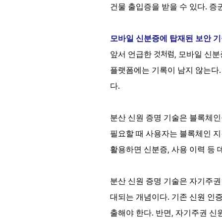
.
건물 출입증을 받을 수 있다
증권
모바일 신분증에 탑재된 보안 
것처럼,
앞서
언급한
모바일
신분
플랫폼에는
기록이
남지
않는다
.
다
분산 신원 증명 기술은 블록체
필요할 때 사용자는 블록체인 
,
활용하면 신분증
사용 이력 등 
분산 신원 증명 기술은 자기주권
.
대되는 개념이다
기존 신원 인
.
,
출해야 한다
반면
자기주권 신원