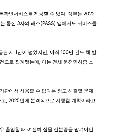
.
2022
록확인서비스를 제공할 수 있다
정부는
3
(PASS)
터는
통신
사의
패스
앱에서도
서비스를
1
,
100
급된 지
년이 넘었지만
아직
만 건도 채 발
,
건으로 집계됐는데
이는 전체 운전면허증 소
기관에서
사용할
수
없다는
점도
해결할
문제
, 2025
하고
년에
본격적으로
시행할
계획이라고
우 출입할 때 여전히 실물 신분증을 맡겨야만