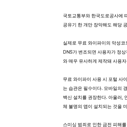
국토교통부와 한국도로공사에 
공유기 한 개만 장악해도 해당 
실제로
무료
와이파이의
악성코
DNS
가
변조되면
사용자가
정상
와
매우
유사하게
제작돼
사용자
무료
와이파이
사용
시
포털
사
.
는
습관은
필수이다
모바일의
.
,
백신
설치를
권장한다
아울러
체 불명의 앱이 설치되는 것을 미
스미싱 범죄로 인한 금전 피해를