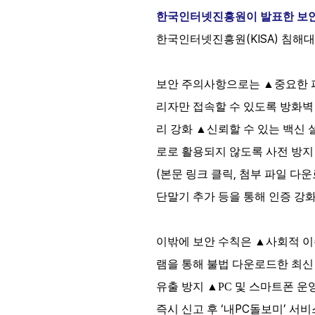
한국인터넷진흥원이 발표한 보안
(KISA)
한국인터넷진흥원
침해대
보안
주의사항으로는
▲
중요한
리자만
접속할
수
있도록
방화벽
리
강화
▲
신뢰할
수
있는
백신
로로
활용되지
않도록
사전
방지
(
,
본문
링크
클릭
첨부 파일
다운
단말기
추가
등을
통해
인증
강
이밖에 보안 수칙은
▲
사회적 이
램을 통해 불법 다운로드한 최신
유출 방지
▲
PC
및 스마트폰 운영
‘
PC
’
즉시 신고 후
내
돌보미
서비