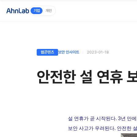
기업
개인
웹콘텐츠
보안 인사이트
2023-01-18
안전한 설 연휴 
. 3
설
연휴가
곧
시작된다
년
만에
.
보안
사고가
우려된다
안전한