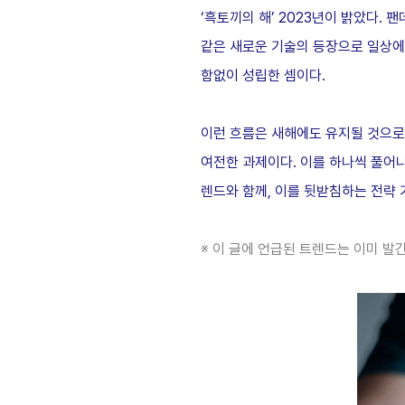
‘흑토끼의 해’
2023
년이 밝았다
.
팬
같은 새로운 기술의 등장으로 일상에
함없이 성립한 셈이다
.
이런 흐름은 새해에도 유지될 것으로
여전한 과제이다
.
이를 하나씩 풀어
렌드와 함께
,
이를 뒷받침하는 전략 
※ 이 글에 언급된 트렌드는 이미 발