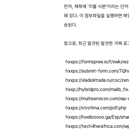
먼저
,
제목에
‘
지불 사본
’
이라는 단어
돼 있다
.
이 첨부파일을 실행하면 메
송된다
.
참고로
,
최근 발견된 발견한 가짜 
hxxps://formspree.io/f/xwkzwz
hxxps://submit-form.com/7Q
hxxps://vladiolitrade.ru/coc/ze
hxxp://hybridpro.com/mailb_fix
hxxps://multiservicon.com/wp-
hxxps://strofima.com/pdf.php
hxxps://hoellooooo.ga/Esp/sha
hxxps://tech4herafrica.com/wp