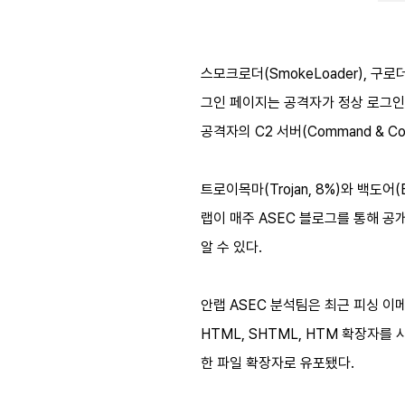
스모크로더
(SmokeLoader),
구로
그인 페이지는 공격자가 정상 로그인
공격자의
C2
서버
(Command & Con
트로이목마
(Trojan, 8%)
와 백도어
(
랩이 매주
ASEC
블로그를 통해 공
알 수 있다
.
안랩
ASEC
분석팀은 최근 피싱 이
HTML, SHTML, HTM
확장자를 
한 파일 확장자로 유포됐다
.