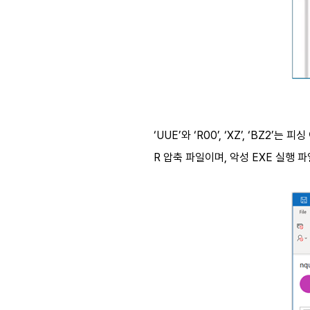
‘UUE’
와
‘R00’, ‘XZ’, ‘BZ2’
는 피싱
R
압축 파일이며
,
악성
EXE
실행 파