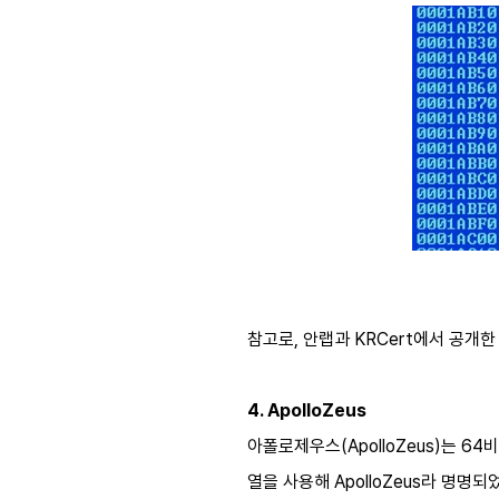
참고로, 안랩과 KRCert에서 공개
4. ApolloZeus
아폴로제우스(ApolloZeus)는 64비
열을 사용해 ApolloZeus라 명명되