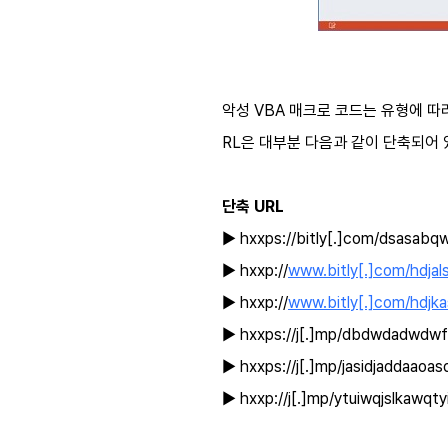
악성 VBA 매크로 코드는 유형에 따
RL은 대부분 다음과 같이 단축되어 
단축 URL
▶ hxxps://bitly[.]com/dsasab
▶ hxxp://
www.bitly[.]com/hdja
▶ hxxp://
www.bitly[.]com/hdjka
▶ hxxps://j[.]mp/dbdwdadwd
▶ hxxps://j[.]mp/jasidjaddaaoas
▶ hxxp://j[.]mp/ytuiwqjslkawqt