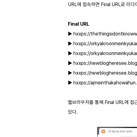
URL에 접속하면 Final URL로 리
Final URL
▶ hxxps://thethingsidontknoww
▶ hxxps://orkyakroonmeinkyuka
▶ hxxps://orkyakroonmeinkyuka
▶ hxxps://newblogheresee.blog
▶ hxxps://newblogheresee.blog
▶ hxxps://ajmeinthakahowahun.
웹브라우저를 통해 Final URL에
있다.