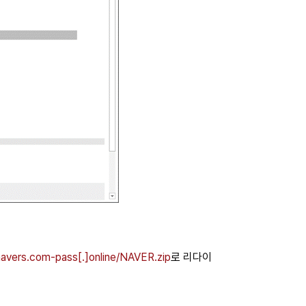
navers.com-pass[.]online/NAVER.zip
로 리다이