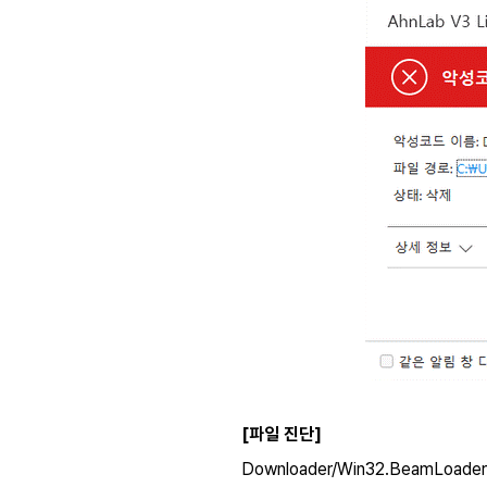
[파일 진단]
Downloader/Win32.BeamLoade