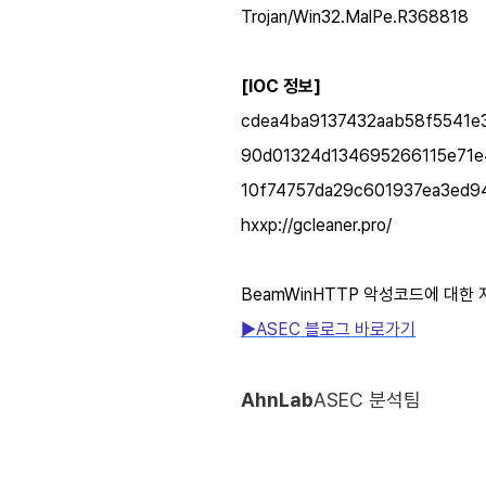
Trojan/Win32.MalPe.R368818
[IOC 정보]
cdea4ba9137432aab58f5541e
90d01324d134695266115e71e
10f74757da29c601937ea3ed9
hxxp://gcleaner.pro/
BeamWinHTTP 악성코드에 대한 
▶ASEC 블로그 바로가기
AhnLab
ASEC 분석팀