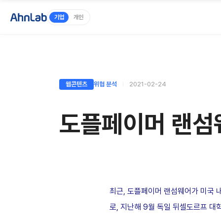
기업
개인
웹콘텐츠
위협 분석
2021-02-24
도플페이머 랜섬
최근, 도플페이머 랜섬웨어가 미국 
로, 지난해 9월 독일 뒤셀도르프 