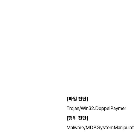
[파일 진단]
Trojan/Win32.DoppelPaymer
[행위 진단]
Malware/MDP.SystemManipulat