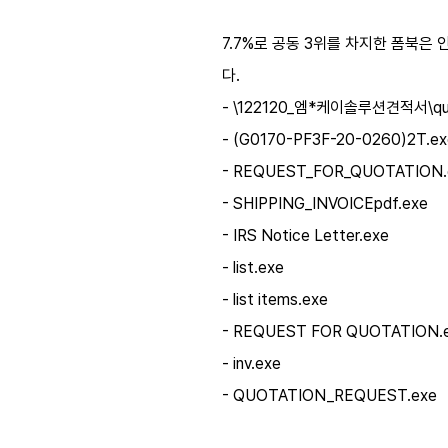
7.7%로 공동 3위를 차지한 폼북
다.
- \122120_엠*케이솔루션견적서\qu
- (G0170-PF3F-20-0260)2T.ex
- REQUEST_FOR_QUOTATION.
- SHIPPING_INVOICEpdf.exe
- IRS Notice Letter.exe
- list.exe
- list items.exe
- REQUEST FOR QUOTATION.
- inv.exe
- QUOTATION_REQUEST.exe