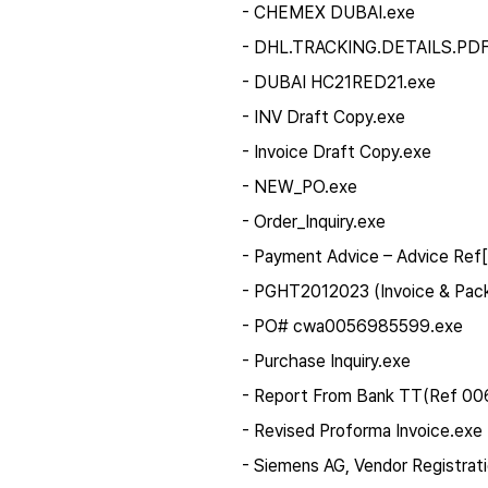
- CHEMEX DUBAI.exe
- DHL.TRACKING.DETAILS.PDF
- DUBAI HC21RED21.exe
- INV Draft Copy.exe
- Invoice Draft Copy.exe
- NEW_PO.exe
- Order_Inquiry.exe
- Payment Advice – Advice Re
- PGHT2012023 (Invoice & Pack
- PO# cwa0056985599.exe
- Purchase Inquiry.exe
- Report From Bank TT(Ref 00
- Revised Proforma Invoice.exe
- Siemens AG, Vendor Registrat