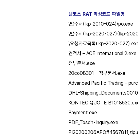
렘코스 RAT 악성코드 파일명
\발주서(lkp-2010-024)\po.exe
\발주서(lkp-2020-027)(lkp-2020
\요청자료목록(lkp-2020-027).ex
견적서 – ACE international 2.exe
첨부문서.exe
20co08301 – 첨부문서.exe
Advanced Pacific Trading – purc
DHL-Shipping_Documents0010
KONTEC QUOTE B1018530.ex
Payment.exe
PDF_Tosoh-Inquiry.exe
PI20200206APO#4567811,zip.