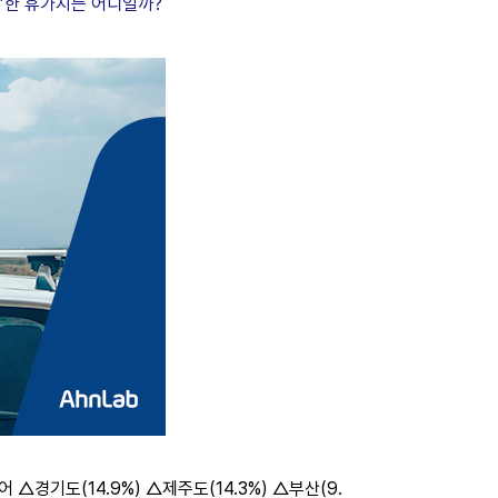
트’한 휴가지는 어디일까?
△경기도(14.9%) △제주도(14.3%) △부산(9.