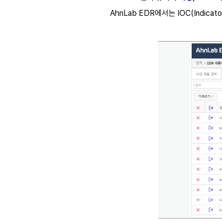
AhnLab EDR에서는 IOC(Indic