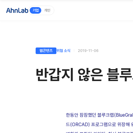
기업
개인
웹콘텐츠
위협 소식
2019-11-06
반갑지 않은 블
한동안 잠잠했던 블루크랩(BlueGra
드(ORCAD) 프로그램으로 위장해