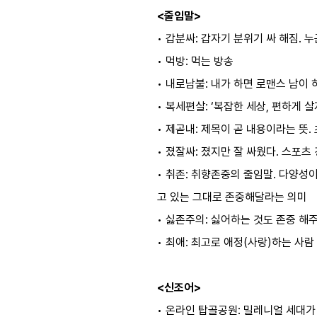
<줄임말>
• 갑분싸: 갑자기 분위기 싸 해짐.
• 먹방: 먹는 방송
• 내로남불: 내가 하면 로맨스 남이
• 복세편살: ‘복잡한 세상, 편하게 
• 제곧내: 제목이 곧 내용이라는 뜻
• 졌잘싸: 졌지만 잘 싸웠다. 스포
• 취존: 취향존중의 줄임말. 다양
고 있는 그대로 존중해달라는 의미
• 싫존주의: 싫어하는 것도 존중 해
• 최애: 최고로 애정(사랑)하는 사람
<신조어>
• 온라인 탑골공원: 밀레니얼 세대가