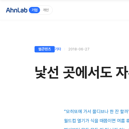
기업
개인
웹콘텐츠
기타
2018-06-27
낯선 곳에서도 자
“모히또에 가서 몰디브나 한 잔 할까
월드컵 열기가 식을 때쯤이면 여름 