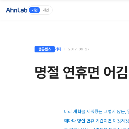
기업
개인
웹콘텐츠
기타
2017-09-27
명절 연휴면 어김
미리 계획을 세워뒀든 그렇지 않든, 
해마다 명절 연휴 기간이면 이것저것 