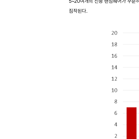
5~20여개의 신종 랜섬웨어가 꾸준
짐작된다.