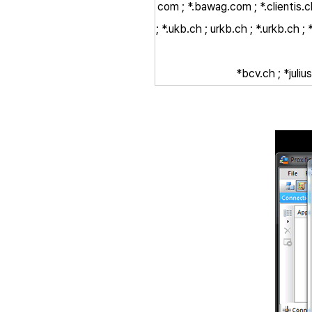
com ; *.bawag.com ; *.clientis.ch
; *.ukb.ch ; urkb.ch ; *.urkb.ch 
*bcv.ch ; *juliu