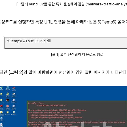
[그림 1] Rundll32를 통한 록키 랜섬웨어 감염 (malware-traffic-analysi
성코드를 실행하면 특정 URL 연결을 통해 아래와 같은 %Temp% 폴
[표 1] 록키 랜섬웨어 다운로드 경로
되면 [그림 2]와 같이 바탕화면에 랜섬웨어 감염 알림 메시지가 나타난다