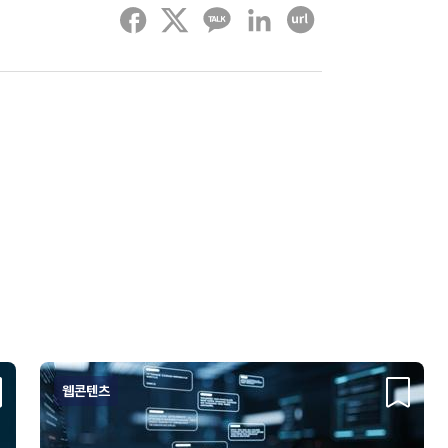
페이스북
트위터
카카오톡
링크드인
URL 복사하기
웹콘텐츠
크랩
스크랩