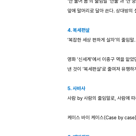
‘안 물어 봄’의 줄임말 ‘안물’과 ‘
앞에 말머리로 달아 쓴다. 상대방의 
4. 복세편살
‘복잡한 세상 편하게 살자’의 줄임말
영화 ‘신세계’에서 이중구 역을 맡았
낸 것이 ‘복세편살’로 줄여져 유행하
5. 사바사
사람 by 사람의 줄임말로, 사람에 따
케이스 바이 케이스(Case by ca