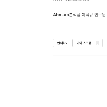
AhnLab
분석팀 이덕규 연구원
인쇄하기
마이 스크랩