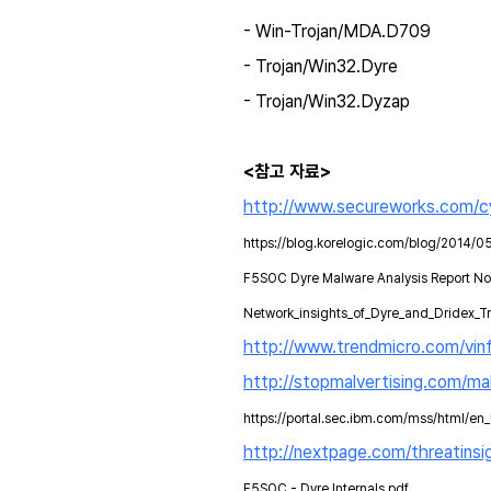
- Win-Trojan/MDA.D709
- Trojan/Win32.Dyre
- Trojan/Win32.Dyzap
<참고 자료>
http://www.secureworks.com/cyb
https://blog.korelogic.com/blog/2014/
F5SOC Dyre Malware Analysis Report N
Network_insights_of_Dyre_and_Dridex_Tr
http://www.trendmicro.com/vinf
http://stopmalvertising.com/ma
https://portal.sec.ibm.com/mss/html/en
http://nextpage.com/threatins
F5SOC - Dyre Internals.pdf