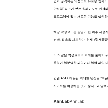
먼저 공격자는 악성코드 유포용 웹사이
안설치’ 링크가 있는 웹페이지로 연결
프로그램에 없는 새로운 기능을 실행하기
해당 악성코드는 감염이 된 이후 사용
버
)
로 접속을 시도한다
.
현재
V3
제품군
이와 같은 악성코드의 피해를 줄이기 
출처가 불분명한 파일이나 불법 파일 
안랩
ASEC
대응팀 박태환 팀장은
"
최근
사이트를 이용하는 것이 좋다
"
고 말했
AhnLab
AhnLab