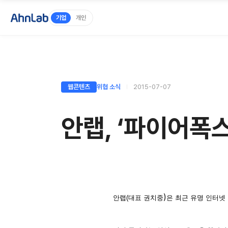
기업
개인
웹콘텐츠
위협 소식
2015-07-07
안랩, ‘파이어폭
)
안랩
(
대표 권치중
은 최근 유명 인터넷