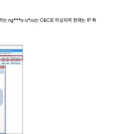
 ng***o-u*.ru는 C&C로 의심되며 현재는 IP 확