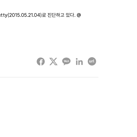
y(2015.05.21.04)로 진단하고 있다. @
페이스북
트위터
카카오톡
링크드인
URL 복사하기