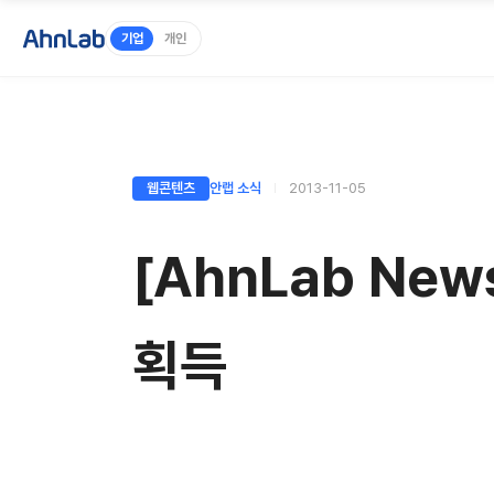
기업
개인
웹콘텐츠
안랩 소식
2013-11-05
[AhnLab New
획득