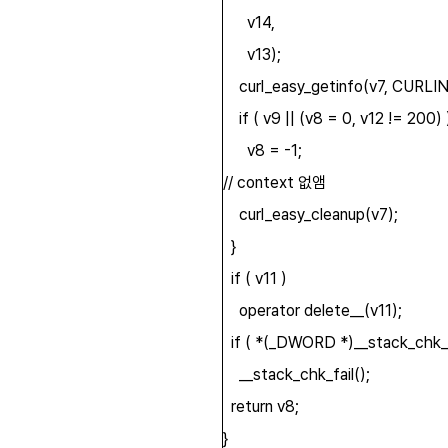
v14,
v13);
curl_easy_getinfo(v7, CURL
if ( v9 || (v8 = 0, v12 != 200) 
v8 = -1;
// context 없앰
curl_easy_cleanup(v7);
}
if ( v11 )
operator delete__(v11);
if ( *(_DWORD *)__stack_chk_g
__stack_chk_fail();
return v8;
}