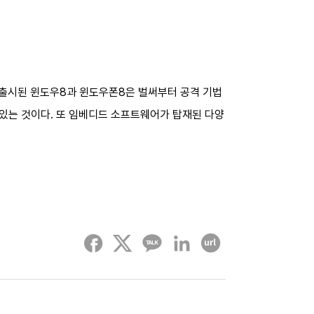
말 출시된 윈도우8과 윈도우폰8은 벌써부터 공격 기법
있는 것이다. 또 임베디드 소프트웨어가 탑재된 다양
페이스북
트위터
카카오톡
링크드인
URL 복사하기