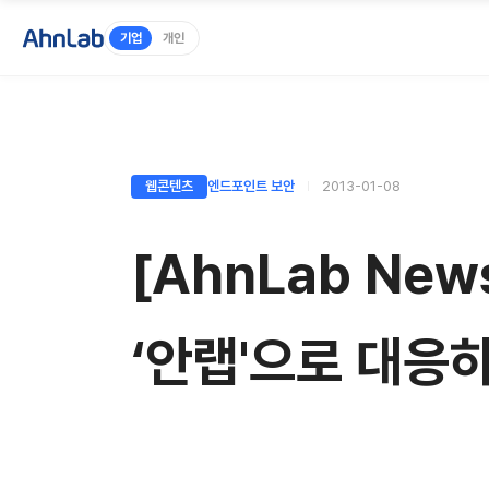
기업
개인
웹콘텐츠
엔드포인트 보안
2013-01-08
[AhnLab N
‘안랩'으로 대응