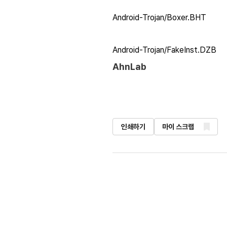
Android-Trojan/Boxer.BHT
Android-Trojan/FakeInst.DZB
AhnLab
인쇄하기
마이 스크랩