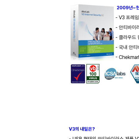
2009년~현재
- V3 프
- 안티바이
- 클라우드 컴
- 국내 안티
- Chekma
V3의 내일은?
- USB 형태의 안티바이러스 제품 V3