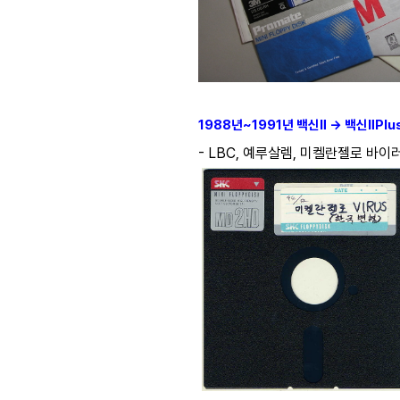
1988년~1991년 백신Ⅱ → 백신ⅡPlu
- LBC, 예루살렘, 미켈란젤로 바