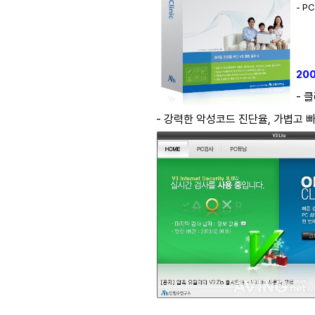
- P
20
- 
- 강력한 악성코드 진단율, 가볍고 