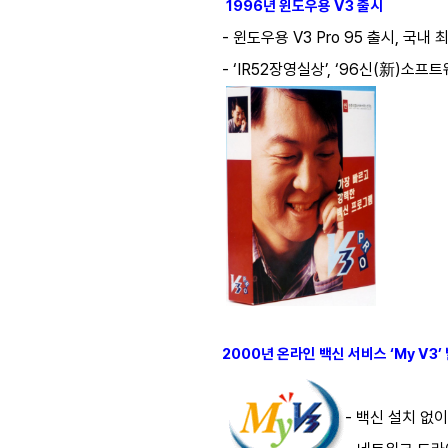
1996년 윈도우용 V3 출시
- 윈도우용 V3 Pro 95 출시, 국
- ‘IR52장영실상’, ‘96신(新)소
2000년 온라인 백신 서비스 ‘My V3’
- 백신 설치 없