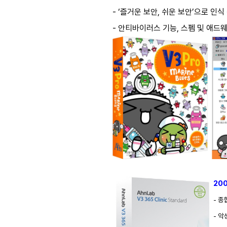
- ‘즐거운 보안, 쉬운 보안’으로 인식
- 안티바이러스 기능, 스펨 및 애
20
- 종
- 악