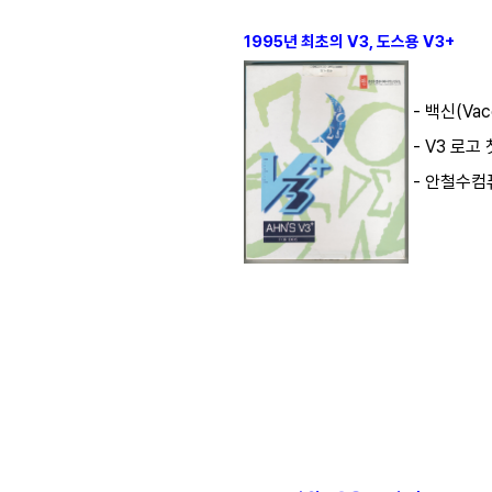
1995년 최초의 V3, 도스용 V3+
- 백신(Vac
- V3 로고
- 안철수