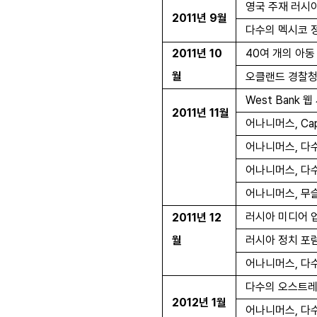
영국 주재 러시
2011
년
9
월
다수의 멕시코 
2011
년
10
40
여 개의 아동
월
오클랜드 경찰청
West Bank
웹
2011
년
11
월
어나니머스
, Ca
어나니머스
,
다
어나니머스
,
다
어나니머스
,
무
러시아 미디어 
2011
년
12
월
러시아 정치 포
어나니머스
,
다
다수의 오스트레
2012
년
1
월
어나니머스
,
다