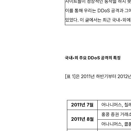
사이트들이 정상적인 동작을 하지 못
이를 통해 우리는 DDoS 공격과 그
있었다. 이 글에서는 최근 국내•외에
국내•외 주요 DDoS 공격의 특징
[표 1]은 2011년 하반기부터 20
2011
년
7
월
어나니머스
,
칠레
홍콩 증권 거래
2011
년
8
월
어나니머스
,
콜