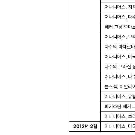
어나니머스
,
지
어나니머스
,
다
해커 그룹 오마
어나니머스
,
브라
다수의 아제르바
어나니머스
,
미국
다수의 브라질 
어나니머스
,
다수
룰즈섹
,
이탈리아
어나니머스
,
유
파키스탄 해커 
어나니머스
,
브라
2012
년
2
월
어나니머스
,
미국