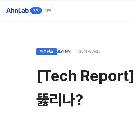
기업
개인
웹콘텐츠
보안 운영
2011-07-29
[Tech Repo
뚫리나?