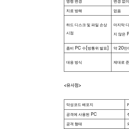
명령 변경
변경 없이
치료 방해
없음
하드 디스크 및 파일 손상
마지막 디
시점
지 않은
PC
[
]
20
좀비
수
방통위 발표
약
만
대응 방식
제대로 준
<유사점>
악성코드 배포지
PC
공격에 사용된
공격 형태