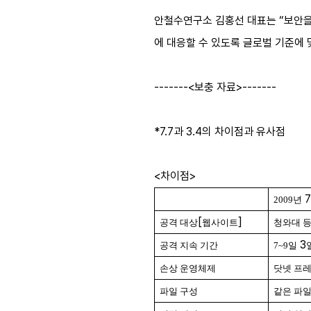
안철수연구소 김홍선 대표는 “보안을
에 대응할 수 있도록 글로벌 기준에 
-------<보충 자료>-------
*7.7과 3.4의 차이점과 유사점
<차이점>
2009
년
[
]
공격 대상
웹사이트
청와대 등
3
공격 지속 기간
7~9
일
손상 운영체제
닷넷 프
파일 구성
같은 파일