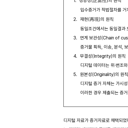
正當性
1.
정당성
(
)
의 원칙
입수증거가 적법절차를 거
再現
2.
재현
(
)
의 원칙
동일조건에서는 동일결과 
3.
연계 보관성
(Chain of cu
증거물 획득
,
이송
,
분석
,
4.
무결성
(Integrity)
의 원칙
디지털 데이터는 위
∙
변조와
5.
원본성
(Originality)
의 원
디지털 증거 자체는 가시성
이러한 경우 제출되는 증거
디지털 자료가 증거자료로 채택되었다는 