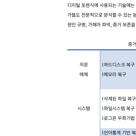
디지털 포렌식에 사용되는 기술에는 [
가들도 전문적으로 분석할 수 있는 
원인 규명, 가해자 파악, 증거 보존
증거
저장
l
하드디스크 복구
매체
l
메모리 복구
l
삭제된 파일 복
시스템
l
파일시스템 복구
l
로그온 우회기법
l
언어통계 기반 