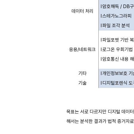
l
암호해독
/ DB
데이터 처리
l
스테가노그라피
l
파일 조각 분석
l
파일포멧 기반 
응용
/
네트워크
l
로그온 우회기법
l
암호통신 내용 
기타
l
개인정보보호 기
기술
l
디지털포렌식 도
목표는 서로 다르지만 디지털 데이터를
해서는 분석한 결과가 법적 증거자료