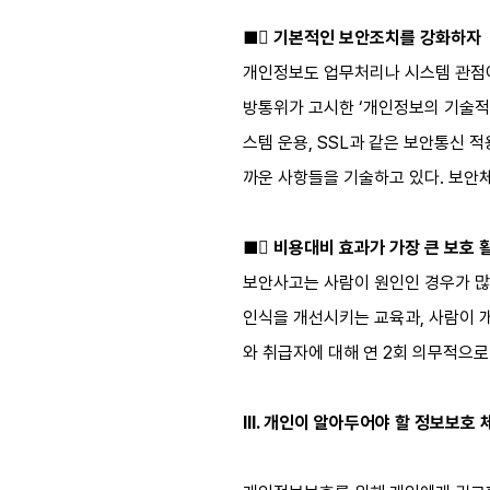
■ 기본적인 보안조치를 강화하자
개인정보도 업무처리나 시스템 관점에
방통위가 고시한 ‘개인정보의 기술적
스템 운용, SSL과 같은 보안통신 적
까운 사항들을 기술하고 있다. 보안
■ 비용대비 효과가 가장 큰 보호 
보안사고는 사람이 원인인 경우가 많
인식을 개선시키는 교육과, 사람이 
와 취급자에 대해 연 2회 의무적으
III. 개인이 알아두어야 할 정보보호