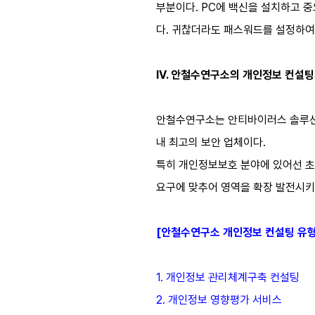
부분이다. PC에 백신을 설치하고 
다. 귀찮더라도 패스워드를 설정하여
IV. 안철수연구소의 개인정보 컨설
안철수연구소는 안티바이러스 솔루션의 
내 최고의 보안 업체이다.
특히 개인정보보호 분야에 있어선 초
요구에 맞추어 영역을 확장 발전시키
[안철수연구소 개인정보 컨설팅 유형
1. 개인정보 관리체계구축 컨
2. 개인정보 영향평가 서비스