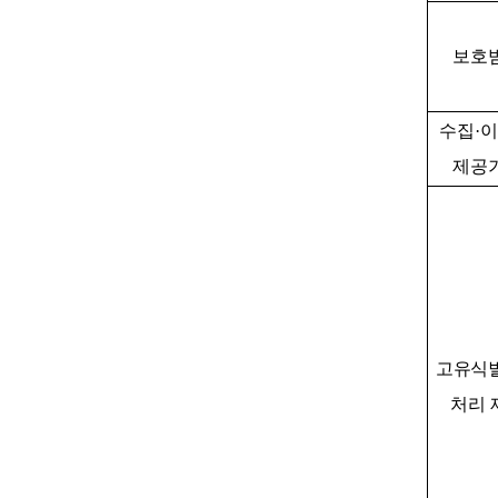
보호
수집·이
제공
고유식
처리 