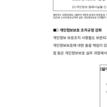
(2)
개인정보 침해사실을 신
행안부는 2010년에도 3월부터 100개 업체의 현장점검
조)으로 소비자보호단체와 같은 개인정보보호 단체들이 
■ 개인정보보호 조치규정 강화
개인정보 보호조치 사항들도 보완되거
개인정보보호에 대한 총괄 책임이 
점 등은 개인정보보호 실무 과정에서
[
알