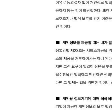
이유로 동의절차 없이 개인정보 입력
응하지 않는 것이 바람직하다. 또한
보호조치나 법적 보호를 받기 어려운 
인 것이다.
■ 개인정보를 제공할 때는 내가 
정통망법 제23조는 서비스제공을 위
스의 제공을 거부하여서는 아니 된다
지만 그런 요구에 일일이 장단을 맞출
필수항목만 입력하고 웬만하면 선택항
다면 그 업체는 법을 위반한 것이니
■ 개인용 정보기기에 대해 적극적
기업에 제공한 개인정보의 보호 책임