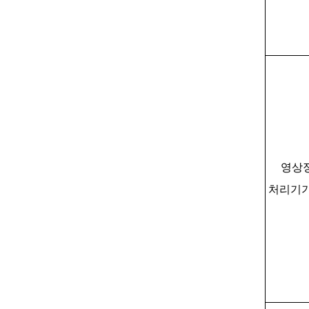
영상
처리기기