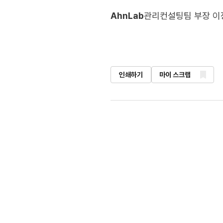
AhnLab
관리컨설팅팀 부장 이
인쇄하기
마이 스크랩