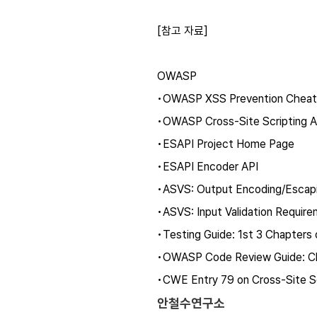
[참고 자료]
OWASP
•OWASP XSS Prevention Cheat
•OWASP Cross-Site Scripting Ar
•ESAPI Project Home Page
•ESAPI Encoder API
•ASVS: Output Encoding/Escap
•ASVS: Input Validation Requir
•Testing Guide: 1st 3 Chapters 
•OWASP Code Review Guide: C
•CWE Entry 79 on Cross-Site Sc
안철수연구소