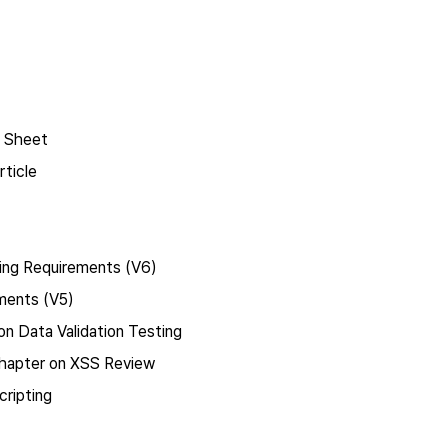
 Sheet
ticle
ing Requirements (V6)
ements (V5)
on Data Validation Testing
hapter on XSS Review
ripting