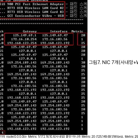
그림7. NIC 7개(사내망+Wi
ute(0.0.0.0)는 Metric 1(172.16.10.X/사내망) 뿐만 아니라 Metric 20 (125.149.69.1/Wibro), Metr