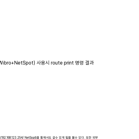
bro+NetSpot) 사용시 route print 명령 결과
ic 25(192.168.123.254/ NetSopt)을 통해서도 갈수 있게 됨을 볼수 있다. 또한 외부