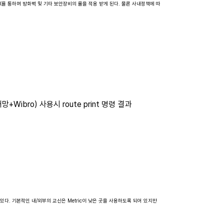
2.16.10.X를 통하며 방화벽 및 기타 보안장비의 룰을 적용 받게 된다. 물론 사내정책에 따
망+Wibro) 사용시 route print 명령 결과
게 됨을 볼수 있다. 기본적인 내/외부의 교신은 Metric이 낮은 곳을 사용하도록 되어 있지만