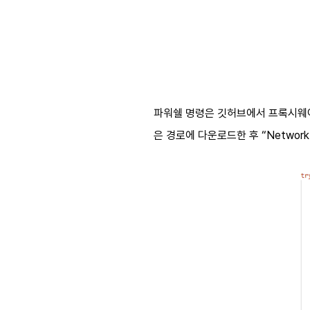
파워쉘 명령은 깃허브에서 프록시
은 경로에 다운로드한 후
“Network