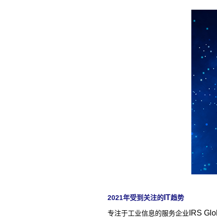
IT
2021
年受到关注的
趋势
IRS Glo
专注于工业信息的服务企业