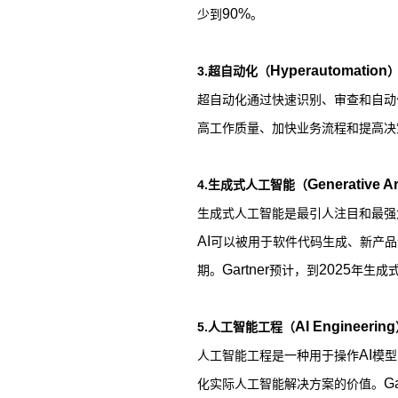
90%
少到
。
Hyperautomation
3.
超自动化（
超自动化通过快速识别、审查和自动
高工作质量、加快业务流程和提高决
Generative Art
4.
生成式人工智能（
生成式人工智能是最引人注目和最强
AI
可以被用于软件代码生成、新产品
Gartner
2025
期。
预计，到
年生成
AI Engineering
5.
人工智能工程（
AI
人工智能工程是一种用于操作
模型
Ga
化实际人工智能解决方案的价值。