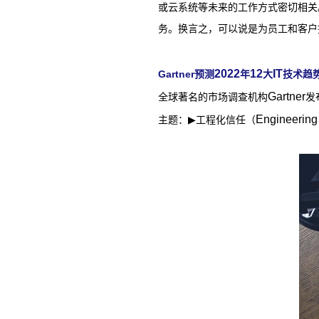
或云系统等未来的工作方式密切相关
务。换言之，可以说是为员工和客户
2022
12
IT
Gartner
预测
年
大
技术趋
Gartner
全球著名的市场调查机构
发
Engineering 
主题：
▶
工程化信任（