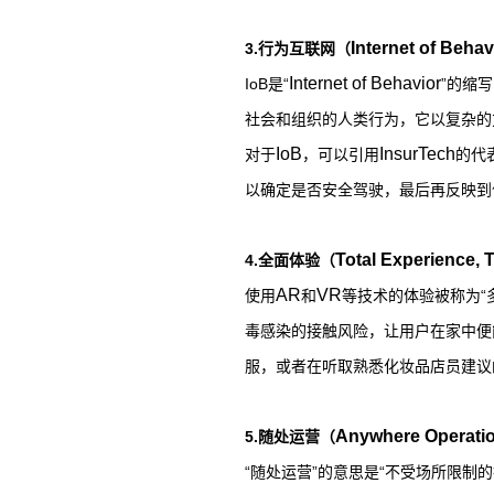
Internet of Behav
3.
行为互联网（
Internet of Behavior
IoB
是“
”的缩
社会和组织的人类行为，它以复杂的
IoB
InsurTech
对于
，可以引用
的代
以确定是否安全驾驶，最后再反映到
Total Experience, 
4.
全面体验（
AR
VR
使用
和
等技术的体验被称为“
毒感染的接触风险，让用户在家中便
服，或者在听取熟悉化妆品店员建议
Anywhere Operati
5.
随处运营（
“随处运营”的意思是“不受场所限制