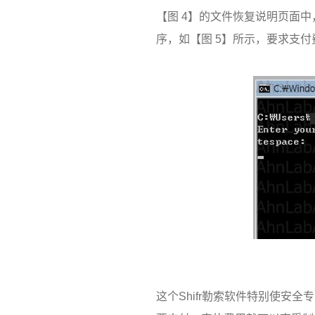
【图
4
】的文件恢复说明页面中
序，如【图
5
】所示，要求支付
这个
Shifr
勒索软件特别使安全专