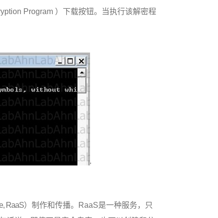
yption Program
）下载按钮。当执行该解密程
e, RaaS
）制作和传播。
RaaS
是一种服务，只