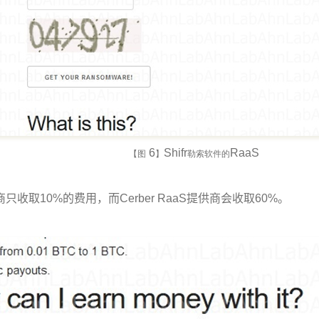
6
Shifr
RaaS
【图
】
勒索软件的
商只收取
10%
的费用，而
Cerber RaaS
提供商会收取
60%
。