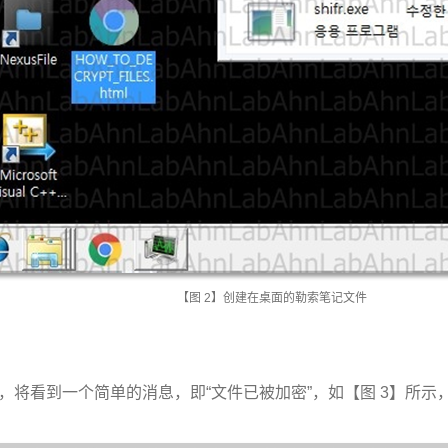
【图
2
】创建在桌面的勒索笔记文件
，将看到一个简单的消息，即
“
文件已被加密
”
，如【图
3
】所示