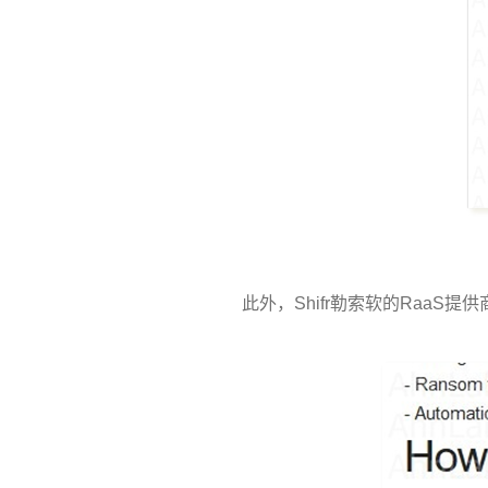
此外，
Shifr
勒索软的
RaaS
提供