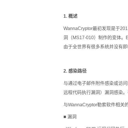
1.
概述
WannaCryptor
最初发现是于
201
洞（
MS17-010
）制作的变体。
E
由于全世界有很多系统并没有即
2.
感染路径
与通过电子邮件附件感染或访问
远程代码执行漏洞）漏洞感染。
与
WannaCryptor
勒索软件相关
■ 漏洞