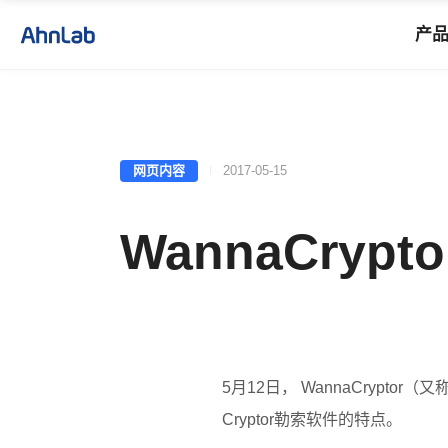
产
网页内容
2017-05-15
WannaCry
5
月
12
日，
WannaCryptor
（
又
Cryptor
勒索软件的特点。