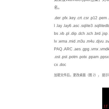
名。
.der .pfx .key .crt .csr .p12 .pem
l .lay .lay6 .asc .sqlite3 .sqllite
bs .vb .pl .dip .dch .sch .brd .js
lv .wma .mid .m3u .m4u .djvu .svg .
PAQ .ARC .aes .gpg .vmx .vmdk .vd
.ost .pst .potm .potx .ppam .ppsx .
cx .doc
加密文件后，更改桌面（图
2
）， 提