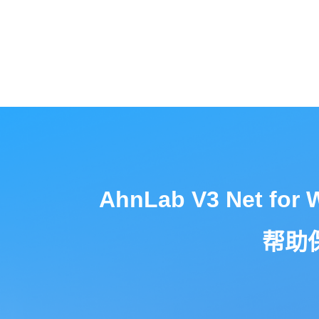
AhnLab V3 Net 
帮助