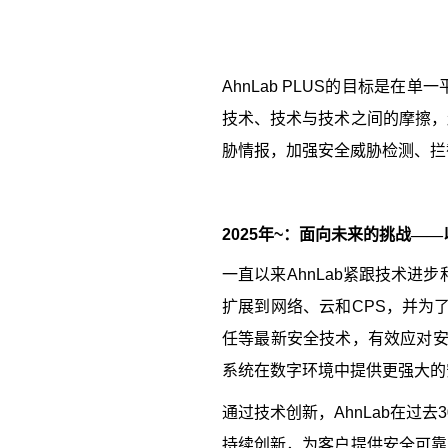
AhnLab PLUS
的目标是在单一
技术、技术与技术之间的摩擦，
胁情报，加强安全威胁检测、拦
2025
年
~
：面向未来的挑战——
一直以来
AhnLab
紧跟技术进步
扩展到网络、云和
CPS
，并为
任等最新安全技术，有效应对
系统在数字环境中提供更强大的
通过技术创新，
AhnLab
在过去
3
持续创新，为客户提供安全可靠