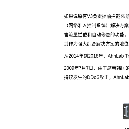
如果说原有
V3
负责提前拦截恶
（网络准入控制系统）解决方案
害流量拦截和自动修复的功能。
其作为强大综合解决方案的地位
从
2014
年到
2018
年，
AhnLab T
2009
年
7
月
7
日，由于席卷韩国
持续发生的
DDoS
攻击，
AhnLa