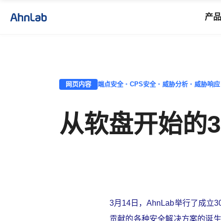
产
网页内容
端点安全 ◦ CPS安全 ◦ 威胁分析 ◦ 威胁响应 
从软盘开始的3
3
月
14
日，
AhnLab
举行了成立
3
贡献的各种安全解决方案的诞