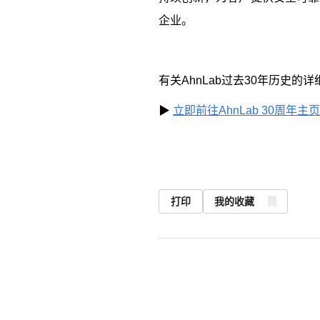
企业。
有关
AhnLab
过去
30
年历史的详
▶
立即前往AhnLab 30周年主页
打印
我的收藏