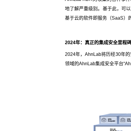
地了解严重级别。基于此，可以
基于云的软件即服务（
SaaS
）
2024
年：真正的集成安全里程
2024
年，
AhnLab
将历经
30
年的
领域的
AhnLab
集成安全平台“
Ah