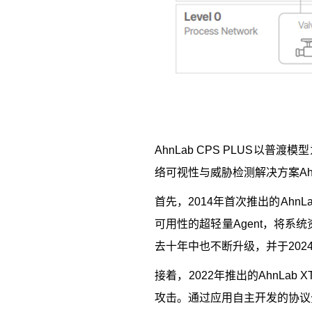
AhnLab CPS PLUS
以普渡模型
络可视性与威胁检测解决方案
A
首先，
2014
年首次推出的
AhnL
可用性的超轻量
Agent
，将系统
去十年中也不断升级，并于
202
接着，
2022
年推出的
AhnLab X
攻击。通过应用自主开发的协议