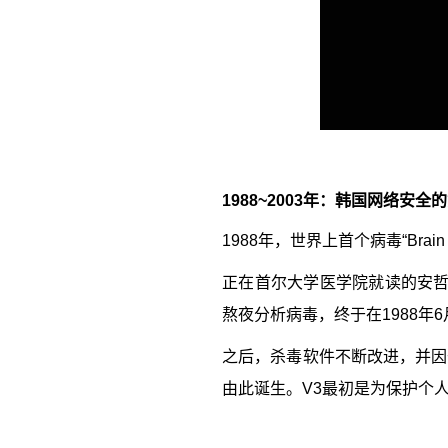
1988~2003
年：韩国网络安全的
1988
年，世界上首个病毒“
Brain
正在首尔大学医学院就读的安
熬夜分析病毒，终于在
1988
年
6
之后，杀毒软件不断改进，并因
由此诞生。
V3
最初是为保护个