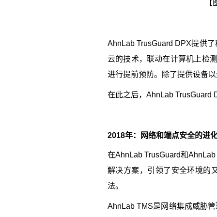
【
AhnLab TrusGuard DPX
提供了
云的技术，联动在计算机上检
进行提前预防。除了提供设备以
在此之后，
AhnLab TrusGuard
2018
年：网络和端点安全的进
在
AhnLab TrusGuard
和
AhnLab
解决方案，引领了安全环境的
法。
AhnLab TMS
是网络集成威胁管