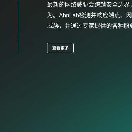
最新的网络威胁会跨越安全边界
降低安全复杂性并最大化效益的
攻击者在最终部署勒索软件之前
为。AhnLab检测并响应端点、
安全运营中心（SOC）的现代化。
AhnLab不仅仅是简单的拦截，
威胁，并通过专家提供的各种服
的安全托管经验、卓越的自动化
安全系统，有效地防御最新的勒
解决方案整合，为客户创建一个
务的环境。
查看更多
查看更多
查看更多