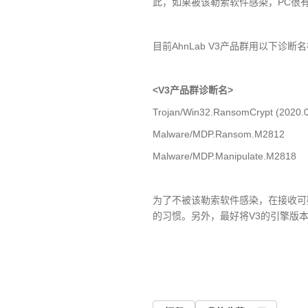
此，如果被该勒索软件感染，
PC
很
目前
AhnLab V3
产品群用以下诊断名
<V3
产品群诊断名
>
Trojan/Win32.RansomCrypt (2020.0
Malware/MDP.Ransom.M2812
Malware/MDP.Manipulate.M2818
为了不被该勒索软件感染，在接收可
的习惯。另外，最好将
V3
的引擎版