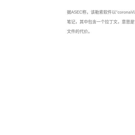
据
ASEC
称，该勒索软件以“
coronaVi
笔记，其中包含一个拉丁文，意思是
文件的代价。