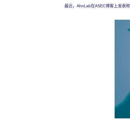
最近，
AhnLab
在
ASEC
博客上发表称