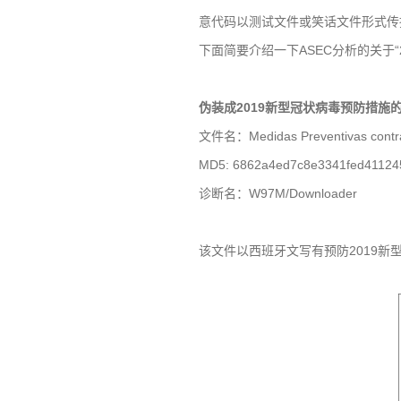
意代码以测试文件或笑话文件形式传
下面简要介绍一下
ASEC
分析的关于“
伪装成
2019
新型冠状病毒预防措施
文件名：
Medidas Preventivas cont
MD5: 6862a4ed7c8e3341fed41124
诊断名：
W97M/Downloader
该文件以西班牙文写有预防
2019
新