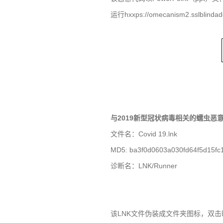
运行
hxxps://omecanism2.sslblinda
与
2019
新型冠状病毒相关的蠕虫恶
文件名：
Covid 19.lnk
MD5: ba3f0d0603a030fd64f5d15fc
诊断名：
LNK/Runner
该
LNK
文件伪装成文件夹图标，双击