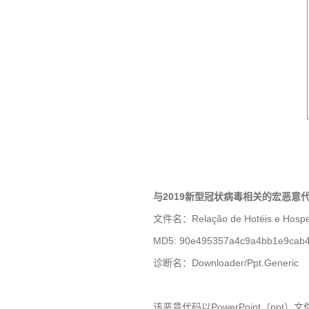
与
2019
新型冠状病毒相关的宏恶意
文件名：
Relação de Hot
é
is e Hosp
MD5: 90e495357a4c9a4bb1e9cab
诊断名：
Downloader/Ppt.Generic
该恶意代码以
PowerPoint
（
ppt
）文