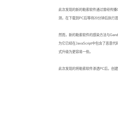
此次发现的新的勒索软件通过曾经传播
测，在下载到
PC
后等待
20
分钟后执行
然而，新的勒索软件的感染方法与
Gand
为它已经在
JavaScript
中包含了恶意代
式升级为更容易一些。
此次发现的将勒索软件渗透
PC
后，创建