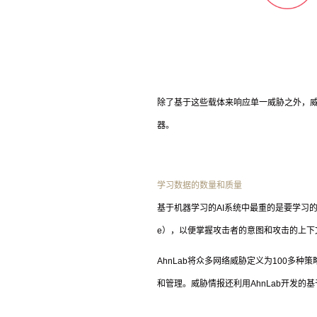
除了基于这些载体来响应单一威胁之外，
器。
学习数据的数量和质量
基于机器学习的
AI
系统中最重的是要学习
e
），以便掌握攻击者的意图和攻击的上下
AhnLab
将众多网络威胁定义为
100
多种策
和管理。威胁情报还利用
AhnLab
开发的基