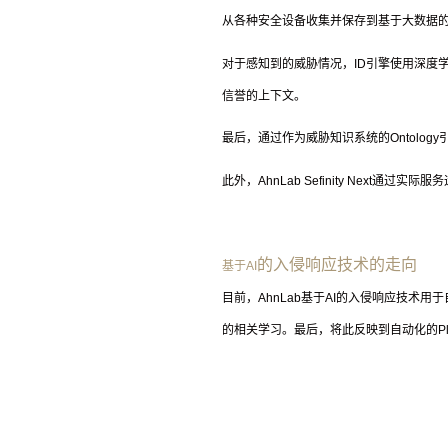
从各种安全设备收集并保存到基于大数据
对于感知到的威胁情况，
ID
引擎使用深度
信誉的上下文。
最后，通过作为威胁知识系统的
Ontology
此外，
AhnLab Sefinity Next
通过实际服务
的入侵响应技术的走向
基于
AI
目前，
AhnLab
基于
AI
的入侵响应技术用于
的相关学习。最后，将此反映到自动化的
P