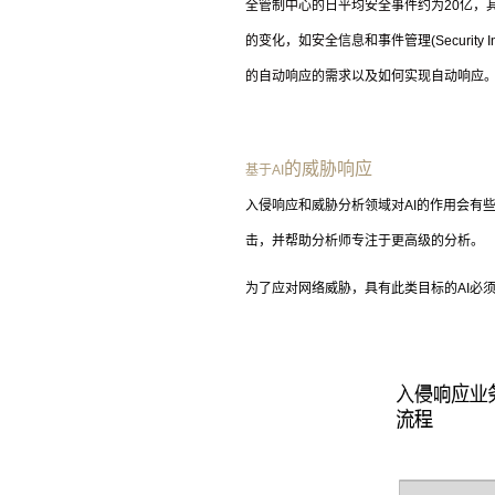
全管制中心的日平均安全事件约为
20
亿，
的变化，如安全信息和事件管理
(Security
的自动响应的需求以及如何实现自动响应
的威胁响应
基于
AI
入侵响应和威胁分析领域对
AI
的作用会有
击，并帮助分析师专注于更高级的分析。
为了应对网络威胁，具有此类目标的
AI
必