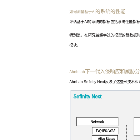
的系统的性能
如何测量基于
AI
评估基于
AI
的系统的指标包括系统性能指
特别是，在研究曾经学过的模型的新数据
模块。
下一代入侵响应和威胁分
AhnbLab
AhnLab Sefinity Next
反映了这些
AI
技术和