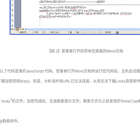
【图
2
】受害者打开的带有宏病毒的
Word
文档
认了代码混淆的
JavaScript
代码。受害者打开
Word
文档并运行宏代码后，主机会试图
下载加密密钥
(Key)
。但是，分析当时该
URL
已无法连接，从而无法下载
Locky
恶意软
”
“.locky
的文件。加密完成后，生成勒索提示文件。勒索方式与之前发现的
TeslaCrypt
y
勒索软件。