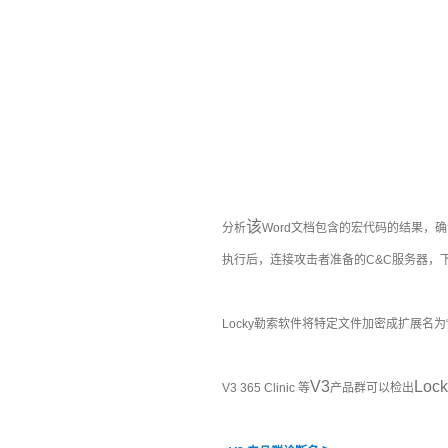
该
分析
Word
文档包含的宏代码的结果，确
执行后，连接攻击者准备的
C&C
服务器，
Locky
勒索软件将特定文件加密成扩展名为
V3
Lock
V3 365 Clinic
等
产品群可以检出