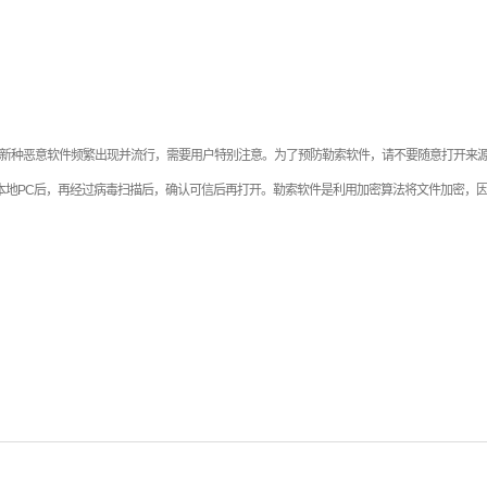
新种恶意软件频繁出现并流行，需要用户特别注意。为了预防勒索软件，请不要随意打开来
本地
PC
后，再经过病毒扫描后，确认可信后再打开。勒索软件是利用加密算法将文件加密，