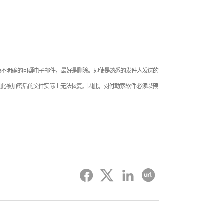
源不明确的可疑电子邮件，最好是删除。即使是熟悉的发件人发送的
因此被加密后的文件实际上无法恢复。因此，对付勒索软件必须以预
페이스북
트위터
링크드인
复制URL