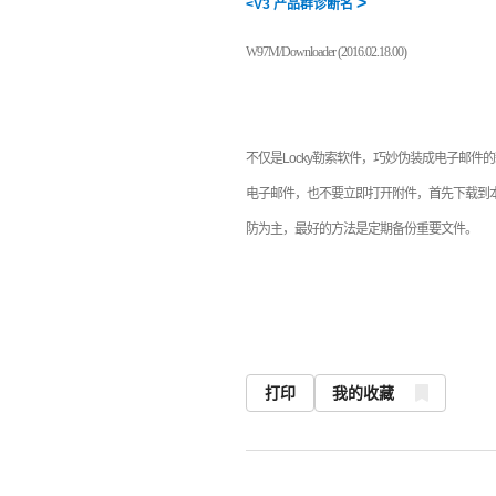
>
<V3
产品群诊断名
W97M/Downloader (2016.02.18.00)
不仅是
Locky
勒索软件，巧妙伪装成电子邮件的
电子邮件，也不要立即打开附件，首先下载到
防为主，最好的方法是定期备份重要文件。
打印
我的收藏