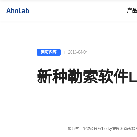
产
网页内容
2016-04-04
新种勒索软件L
最近有一类被命名为
“Locky”
的新种勒索软